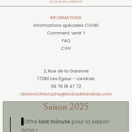
INFORMATIONS
Informations spéciales COVID
Comment venir ?
FAQ
CGV
2, Rue de la Garenne
17290 Les Égaux – Landrais
06 76 18 47 72
olivieretchristophe@leclosdelandrais.com
Offre
last minute
pour la saison
2026 !