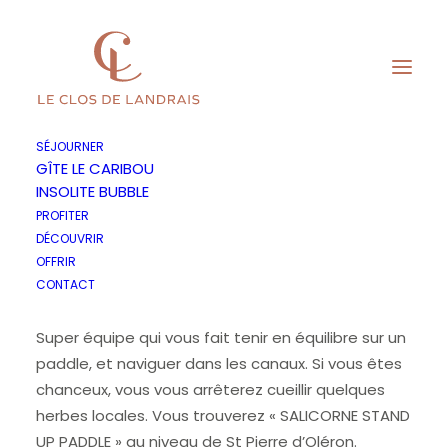
SÉJOURNER
GÎTE LE CARIBOU
INSOLITE BUBBLE
Paddle dans les marais
PROFITER
DÉCOUVRIR
OFFRIR
Une autre façon de découvrir l’île d’Oléron. Une
CONTACT
balade dans les marais en paddle.
Super équipe qui vous fait tenir en équilibre sur un
paddle, et naviguer dans les canaux. Si vous êtes
chanceux, vous vous arrêterez cueillir quelques
herbes locales. Vous trouverez « SALICORNE STAND
UP PADDLE » au niveau de St Pierre d’Oléron.