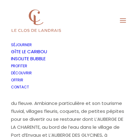
SÉJOURNER
GÎTE LE CARIBOU
INSOLITE BUBBLE
En bord de charente
PROFITER
DÉCOUVRIR
OFFRIR
Passer la journée à se perdre et visiter le coin des
CONTACT
villages typiques de la Charente Maritime, au bord
du fleuve. Ambiance particulière et son tourisme
fluvial, villages fleuris, coquets, de petites pépites
pour se divertir ou se restaurer dont L’AUBERGE DE
LA CHARENTE, au bord de l’eau dans le village de
Port d’Envaux et L’AUBERGE DES GLYCINES, à