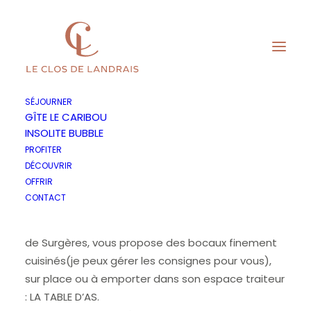
SÉJOURNER
GÎTE LE CARIBOU
INSOLITE BUBBLE
Des bocaux oui, mais pas
PROFITER
DÉCOUVRIR
n’importe lesquels !
OFFRIR
CONTACT
Alexandre, Maitre Restaurateur, face au Château
de Surgères, vous propose des bocaux finement
cuisinés(je peux gérer les consignes pour vous),
sur place ou à emporter dans son espace traiteur
: LA TABLE D’AS.